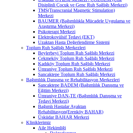
Disiplinli Çocuk ve Genç Ruh Sağlığı Merkezi)
TMS(Transcranial Magnetic Stimulation)
Merkezi
BAUMER (Bağımlılıkla Mücadele Uygulama ve
Araştırma Merkezi)
Psikoterapi Merkezi
Elektrokovülsif Tedavi (EKT)
Uzaktan Hasta Değerlendirme Sistemi
Toplum Ruh Sağlığı Merkezleri
Beylerbeyi Toplum Ruh Sağlığı Merkezi
Çekmeköy Toplum Ruh Sağlığı Merkezi
Kadıköy Toplum Ruh Sağlığı Merkezi
Ümraniye Toplum Ruh Sağlığı Merkezi
Sancaktepe Toplum Ruh Sağlığı Merkezi
Bağımlılık Danışma ve Rehabilitasyon Merkezleri
Sancaktepe BADEM (Bağımlılık Danışma ve
Eğitim Merkezi)
Ümraniye DAN-TE (Bağımlılık Danışma ve
Tedavi Merkezi)
Bağımlı Hastalar Ayaktan
Rehabilitasyon(Erenköy BAHAR)
Üsküdar BAHAR Merkezi
Kliniklerimiz
Aile Hekimliği