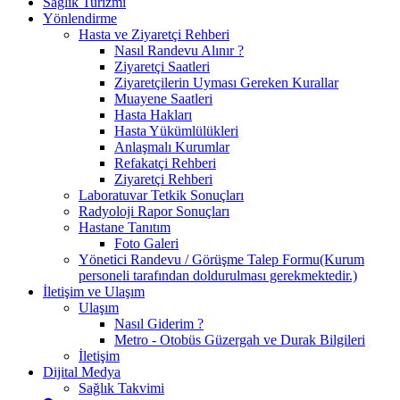
Sağlık Turizmi
Yönlendirme
Hasta ve Ziyaretçi Rehberi
Nasıl Randevu Alınır ?
Ziyaretçi Saatleri
Ziyaretçilerin Uyması Gereken Kurallar
Muayene Saatleri
Hasta Hakları
Hasta Yükümlülükleri
Anlaşmalı Kurumlar
Refakatçi Rehberi
Ziyaretçi Rehberi
Laboratuvar Tetkik Sonuçları
Radyoloji Rapor Sonuçları
Hastane Tanıtım
Foto Galeri
Yönetici Randevu / Görüşme Talep Formu(Kurum
personeli tarafından doldurulması gerekmektedir.)
İletişim ve Ulaşım
Ulaşım
Nasıl Giderim ?
Metro - Otobüs Güzergah ve Durak Bilgileri
İletişim
Dijital Medya
Sağlık Takvimi