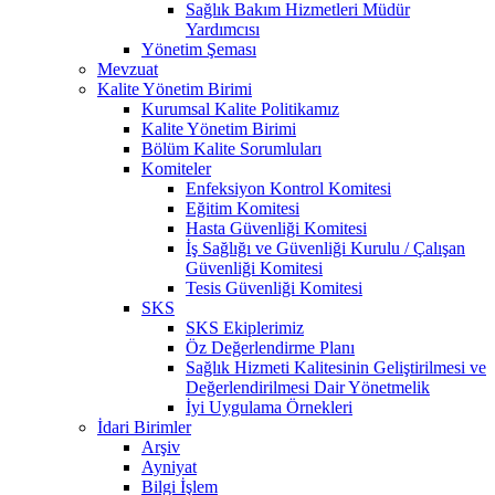
Sağlık Bakım Hizmetleri Müdür
Yardımcısı
Yönetim Şeması
Mevzuat
Kalite Yönetim Birimi
Kurumsal Kalite Politikamız
Kalite Yönetim Birimi
Bölüm Kalite Sorumluları
Komiteler
Enfeksiyon Kontrol Komitesi
Eğitim Komitesi
Hasta Güvenliği Komitesi
İş Sağlığı ve Güvenliği Kurulu / Çalışan
Güvenliği Komitesi
Tesis Güvenliği Komitesi
SKS
SKS Ekiplerimiz
Öz Değerlendirme Planı
Sağlık Hizmeti Kalitesinin Geliştirilmesi ve
Değerlendirilmesi Dair Yönetmelik
İyi Uygulama Örnekleri
İdari Birimler
Arşiv
Ayniyat
Bilgi İşlem