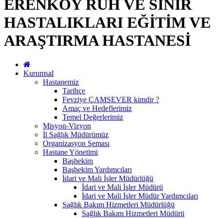
ERENKÖY RUH VE SİNİR
HASTALIKLARI EĞİTİM VE
ARAŞTIRMA HASTANESİ
Kurumsal
Hastanemiz
Tarihçe
Fevziye ÇAMSEVER kimdir ?
Amaç ve Hedeflerimiz
Temel Değerlerimiz
Misyon-Vizyon
İl Sağlık Müdürümüz
Organizasyon Şeması
Hastane Yönetimi
Başhekim
Başhekim Yardımcıları
İdari ve Mali İşler Müdürlüğü
İdari ve Mali İşler Müdürü
İdari ve Mali İşler Müdür Yardımcıları
Sağlık Bakım Hizmetleri Müdürlüğü
Sağlık Bakım Hizmetleri Müdürü