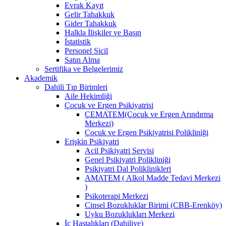
Evrak Kayıt
Gelir Tahakkuk
Gider Tahakkuk
Halkla İlişkiler ve Basın
İstatistik
Personel Sicil
Satın Alma
Sertifika ve Belgelerimiz
Akademik
Dahili Tıp Birimleri
Aile Hekimliği
Çocuk ve Ergen Psikiyatrisi
ÇEMATEM(Çocuk ve Ergen Arındırma
Merkezi)
Çocuk ve Ergen Psikiyatrisi Polikliniği
Erişkin Psikiyatri
Acil Psikiyatri Servisi
Genel Psikiyatri Polikliniği
Psikiyatri Dal Poliklinikleri
AMATEM ( Alkol Madde Tedavi Merkezi
)
Psikoterapi Merkezi
Cinsel Bozukluklar Birimi (CBB-Erenköy)
Uyku Bozuklukları Merkezi
İç Hastalıkları (Dahiliye)