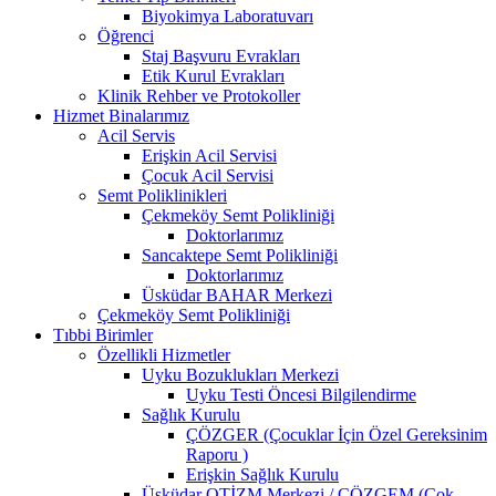
Biyokimya Laboratuvarı
Öğrenci
Staj Başvuru Evrakları
Etik Kurul Evrakları
Klinik Rehber ve Protokoller
Hizmet Binalarımız
Acil Servis
Erişkin Acil Servisi
Çocuk Acil Servisi
Semt Poliklinikleri
Çekmeköy Semt Polikliniği
Doktorlarımız
Sancaktepe Semt Polikliniği
Doktorlarımız
Üsküdar BAHAR Merkezi
Çekmeköy Semt Polikliniği
Tıbbi Birimler
Özellikli Hizmetler
Uyku Bozuklukları Merkezi
Uyku Testi Öncesi Bilgilendirme
Sağlık Kurulu
ÇÖZGER (Çocuklar İçin Özel Gereksinim
Raporu )
Erişkin Sağlık Kurulu
Üsküdar OTİZM Merkezi / ÇÖZGEM (Çok