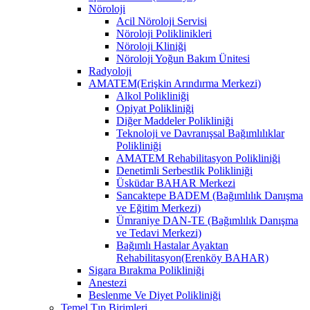
Nöroloji
Acil Nöroloji Servisi
Nöroloji Poliklinikleri
Nöroloji Kliniği
Nöroloji Yoğun Bakım Ünitesi
Radyoloji
AMATEM(Erişkin Arındırma Merkezi)
Alkol Polikliniği
Opiyat Polikliniği
Diğer Maddeler Polikliniği
Teknoloji ve Davranışsal Bağımlılıklar
Polikliniği
AMATEM Rehabilitasyon Polikliniği
Denetimli Serbestlik Polikliniği
Üsküdar BAHAR Merkezi
Sancaktepe BADEM (Bağımlılık Danışma
ve Eğitim Merkezi)
Ümraniye DAN-TE (Bağımlılık Danışma
ve Tedavi Merkezi)
Bağımlı Hastalar Ayaktan
Rehabilitasyon(Erenköy BAHAR)
Sigara Bırakma Polikliniği
Anestezi
Beslenme Ve Diyet Polikliniği
Temel Tıp Birimleri