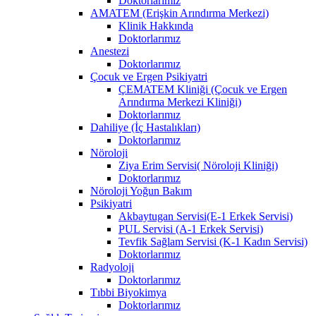
Doktorlarımız
AMATEM (Erişkin Arındırma Merkezi)
Klinik Hakkında
Doktorlarımız
Anestezi
Doktorlarımız
Çocuk ve Ergen Psikiyatri
ÇEMATEM Kliniği (Çocuk ve Ergen
Arındırma Merkezi Kliniği)
Doktorlarımız
Dahiliye (İç Hastalıkları)
Doktorlarımız
Nöroloji
Ziya Erim Servisi( Nöroloji Kliniği)
Doktorlarımız
Nöroloji Yoğun Bakım
Psikiyatri
Akbaytugan Servisi(E-1 Erkek Servisi)
PUL Servisi (A-1 Erkek Servisi)
Tevfik Sağlam Servisi (K-1 Kadın Servisi)
Doktorlarımız
Radyoloji
Doktorlarımız
Tıbbi Biyokimya
Doktorlarımız