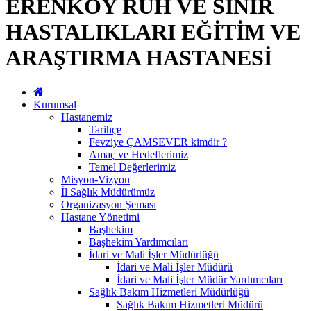
ERENKÖY RUH VE SİNİR
HASTALIKLARI EĞİTİM VE
ARAŞTIRMA HASTANESİ
Kurumsal
Hastanemiz
Tarihçe
Fevziye ÇAMSEVER kimdir ?
Amaç ve Hedeflerimiz
Temel Değerlerimiz
Misyon-Vizyon
İl Sağlık Müdürümüz
Organizasyon Şeması
Hastane Yönetimi
Başhekim
Başhekim Yardımcıları
İdari ve Mali İşler Müdürlüğü
İdari ve Mali İşler Müdürü
İdari ve Mali İşler Müdür Yardımcıları
Sağlık Bakım Hizmetleri Müdürlüğü
Sağlık Bakım Hizmetleri Müdürü