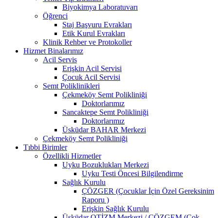
Biyokimya Laboratuvarı
Öğrenci
Staj Başvuru Evrakları
Etik Kurul Evrakları
Klinik Rehber ve Protokoller
Hizmet Binalarımız
Acil Servis
Erişkin Acil Servisi
Çocuk Acil Servisi
Semt Poliklinikleri
Çekmeköy Semt Polikliniği
Doktorlarımız
Sancaktepe Semt Polikliniği
Doktorlarımız
Üsküdar BAHAR Merkezi
Çekmeköy Semt Polikliniği
Tıbbi Birimler
Özellikli Hizmetler
Uyku Bozuklukları Merkezi
Uyku Testi Öncesi Bilgilendirme
Sağlık Kurulu
ÇÖZGER (Çocuklar İçin Özel Gereksinim
Raporu )
Erişkin Sağlık Kurulu
Üsküdar OTİZM Merkezi / ÇÖZGEM (Çok