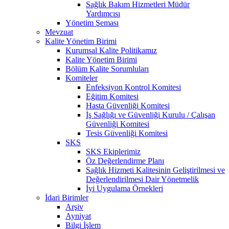
Sağlık Bakım Hizmetleri Müdür
Yardımcısı
Yönetim Şeması
Mevzuat
Kalite Yönetim Birimi
Kurumsal Kalite Politikamız
Kalite Yönetim Birimi
Bölüm Kalite Sorumluları
Komiteler
Enfeksiyon Kontrol Komitesi
Eğitim Komitesi
Hasta Güvenliği Komitesi
İş Sağlığı ve Güvenliği Kurulu / Çalışan
Güvenliği Komitesi
Tesis Güvenliği Komitesi
SKS
SKS Ekiplerimiz
Öz Değerlendirme Planı
Sağlık Hizmeti Kalitesinin Geliştirilmesi ve
Değerlendirilmesi Dair Yönetmelik
İyi Uygulama Örnekleri
İdari Birimler
Arşiv
Ayniyat
Bilgi İşlem