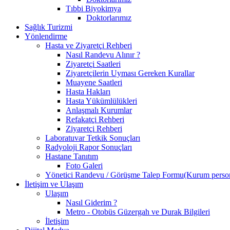
Tıbbi Biyokimya
Doktorlarımız
Sağlık Turizmi
Yönlendirme
Hasta ve Ziyaretçi Rehberi
Nasıl Randevu Alınır ?
Ziyaretçi Saatleri
Ziyaretçilerin Uyması Gereken Kurallar
Muayene Saatleri
Hasta Hakları
Hasta Yükümlülükleri
Anlaşmalı Kurumlar
Refakatçi Rehberi
Ziyaretçi Rehberi
Laboratuvar Tetkik Sonuçları
Radyoloji Rapor Sonuçları
Hastane Tanıtım
Foto Galeri
Yönetici Randevu / Görüşme Talep Formu(Kurum personel
İletişim ve Ulaşım
Ulaşım
Nasıl Giderim ?
Metro - Otobüs Güzergah ve Durak Bilgileri
İletişim