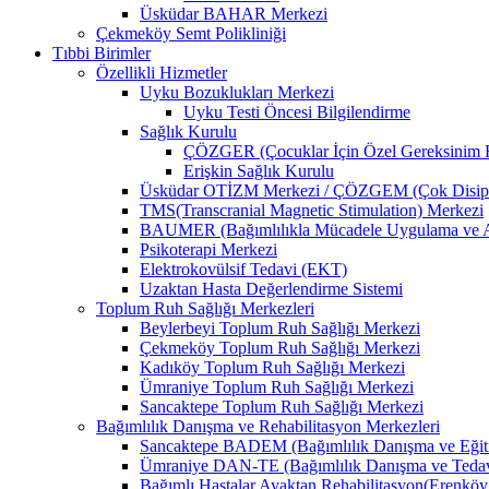
Üsküdar BAHAR Merkezi
Çekmeköy Semt Polikliniği
Tıbbi Birimler
Özellikli Hizmetler
Uyku Bozuklukları Merkezi
Uyku Testi Öncesi Bilgilendirme
Sağlık Kurulu
ÇÖZGER (Çocuklar İçin Özel Gereksinim 
Erişkin Sağlık Kurulu
Üsküdar OTİZM Merkezi / ÇÖZGEM (Çok Disiplin
TMS(Transcranial Magnetic Stimulation) Merkezi
BAUMER (Bağımlılıkla Mücadele Uygulama ve A
Psikoterapi Merkezi
Elektrokovülsif Tedavi (EKT)
Uzaktan Hasta Değerlendirme Sistemi
Toplum Ruh Sağlığı Merkezleri
Beylerbeyi Toplum Ruh Sağlığı Merkezi
Çekmeköy Toplum Ruh Sağlığı Merkezi
Kadıköy Toplum Ruh Sağlığı Merkezi
Ümraniye Toplum Ruh Sağlığı Merkezi
Sancaktepe Toplum Ruh Sağlığı Merkezi
Bağımlılık Danışma ve Rehabilitasyon Merkezleri
Sancaktepe BADEM (Bağımlılık Danışma ve Eğit
Ümraniye DAN-TE (Bağımlılık Danışma ve Tedav
Bağımlı Hastalar Ayaktan Rehabilitasyon(Eren