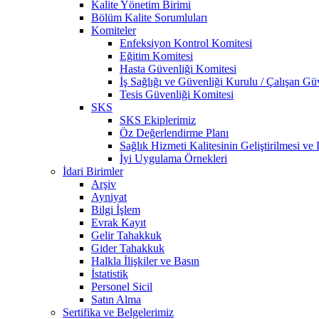
Kalite Yönetim Birimi
Bölüm Kalite Sorumluları
Komiteler
Enfeksiyon Kontrol Komitesi
Eğitim Komitesi
Hasta Güvenliği Komitesi
İş Sağlığı ve Güvenliği Kurulu / Çalışan Gü
Tesis Güvenliği Komitesi
SKS
SKS Ekiplerimiz
Öz Değerlendirme Planı
Sağlık Hizmeti Kalitesinin Geliştirilmesi v
İyi Uygulama Örnekleri
İdari Birimler
Arşiv
Ayniyat
Bilgi İşlem
Evrak Kayıt
Gelir Tahakkuk
Gider Tahakkuk
Halkla İlişkiler ve Basın
İstatistik
Personel Sicil
Satın Alma
Sertifika ve Belgelerimiz