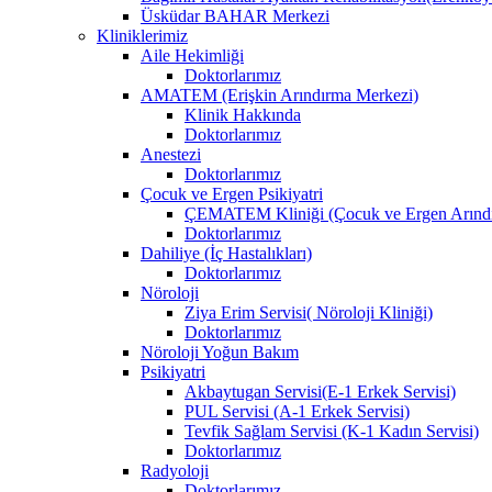
Üsküdar BAHAR Merkezi
Kliniklerimiz
Aile Hekimliği
Doktorlarımız
AMATEM (Erişkin Arındırma Merkezi)
Klinik Hakkında
Doktorlarımız
Anestezi
Doktorlarımız
Çocuk ve Ergen Psikiyatri
ÇEMATEM Kliniği (Çocuk ve Ergen Arındır
Doktorlarımız
Dahiliye (İç Hastalıkları)
Doktorlarımız
Nöroloji
Ziya Erim Servisi( Nöroloji Kliniği)
Doktorlarımız
Nöroloji Yoğun Bakım
Psikiyatri
Akbaytugan Servisi(E-1 Erkek Servisi)
PUL Servisi (A-1 Erkek Servisi)
Tevfik Sağlam Servisi (K-1 Kadın Servisi)
Doktorlarımız
Radyoloji
Doktorlarımız