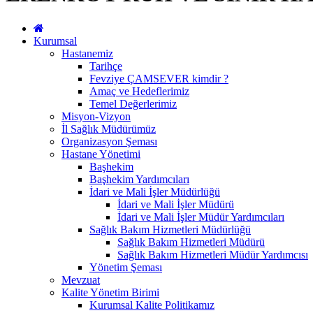
Kurumsal
Hastanemiz
Tarihçe
Fevziye ÇAMSEVER kimdir ?
Amaç ve Hedeflerimiz
Temel Değerlerimiz
Misyon-Vizyon
İl Sağlık Müdürümüz
Organizasyon Şeması
Hastane Yönetimi
Başhekim
Başhekim Yardımcıları
İdari ve Mali İşler Müdürlüğü
İdari ve Mali İşler Müdürü
İdari ve Mali İşler Müdür Yardımcıları
Sağlık Bakım Hizmetleri Müdürlüğü
Sağlık Bakım Hizmetleri Müdürü
Sağlık Bakım Hizmetleri Müdür Yardımcısı
Yönetim Şeması
Mevzuat
Kalite Yönetim Birimi
Kurumsal Kalite Politikamız