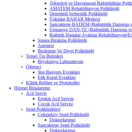
Teknoloji ve Davranışsal Bağımlılıklar Polik
AMATEM Rehabilitasyon Polikliniği
Denetimli Serbestlik Polikliniği
Üsküdar BAHAR Merkezi
Sancaktepe BADEM (Bağımlılık Danışma v
Ümraniye DAN-TE (Bağımlılık Danışma ve
Bağımlı Hastalar Ayaktan Rehabilitasyon
Sigara Bırakma Polikliniği
Anestezi
Beslenme Ve Diyet Polikliniği
Temel Tıp Birimleri
Biyokimya Laboratuvarı
Öğrenci
Staj Başvuru Evrakları
Etik Kurul Evrakları
Klinik Rehber ve Protokoller
Hizmet Binalarımız
Acil Servis
Erişkin Acil Servisi
Çocuk Acil Servisi
Semt Poliklinikleri
Çekmeköy Semt Polikliniği
Doktorlarımız
Sancaktepe Semt Polikliniği
Doktorlarımız