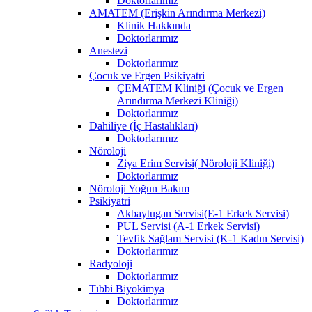
Doktorlarımız
AMATEM (Erişkin Arındırma Merkezi)
Klinik Hakkında
Doktorlarımız
Anestezi
Doktorlarımız
Çocuk ve Ergen Psikiyatri
ÇEMATEM Kliniği (Çocuk ve Ergen
Arındırma Merkezi Kliniği)
Doktorlarımız
Dahiliye (İç Hastalıkları)
Doktorlarımız
Nöroloji
Ziya Erim Servisi( Nöroloji Kliniği)
Doktorlarımız
Nöroloji Yoğun Bakım
Psikiyatri
Akbaytugan Servisi(E-1 Erkek Servisi)
PUL Servisi (A-1 Erkek Servisi)
Tevfik Sağlam Servisi (K-1 Kadın Servisi)
Doktorlarımız
Radyoloji
Doktorlarımız
Tıbbi Biyokimya
Doktorlarımız