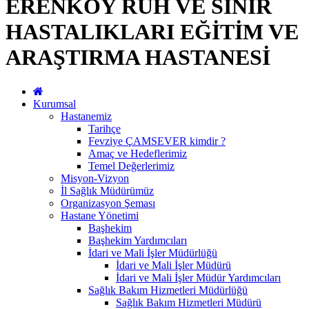
ERENKÖY RUH VE SİNİR
HASTALIKLARI EĞİTİM VE
ARAŞTIRMA HASTANESİ
Kurumsal
Hastanemiz
Tarihçe
Fevziye ÇAMSEVER kimdir ?
Amaç ve Hedeflerimiz
Temel Değerlerimiz
Misyon-Vizyon
İl Sağlık Müdürümüz
Organizasyon Şeması
Hastane Yönetimi
Başhekim
Başhekim Yardımcıları
İdari ve Mali İşler Müdürlüğü
İdari ve Mali İşler Müdürü
İdari ve Mali İşler Müdür Yardımcıları
Sağlık Bakım Hizmetleri Müdürlüğü
Sağlık Bakım Hizmetleri Müdürü