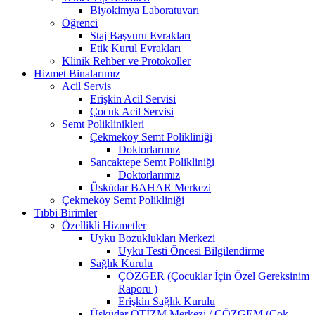
Biyokimya Laboratuvarı
Öğrenci
Staj Başvuru Evrakları
Etik Kurul Evrakları
Klinik Rehber ve Protokoller
Hizmet Binalarımız
Acil Servis
Erişkin Acil Servisi
Çocuk Acil Servisi
Semt Poliklinikleri
Çekmeköy Semt Polikliniği
Doktorlarımız
Sancaktepe Semt Polikliniği
Doktorlarımız
Üsküdar BAHAR Merkezi
Çekmeköy Semt Polikliniği
Tıbbi Birimler
Özellikli Hizmetler
Uyku Bozuklukları Merkezi
Uyku Testi Öncesi Bilgilendirme
Sağlık Kurulu
ÇÖZGER (Çocuklar İçin Özel Gereksinim
Raporu )
Erişkin Sağlık Kurulu
Üsküdar OTİZM Merkezi / ÇÖZGEM (Çok