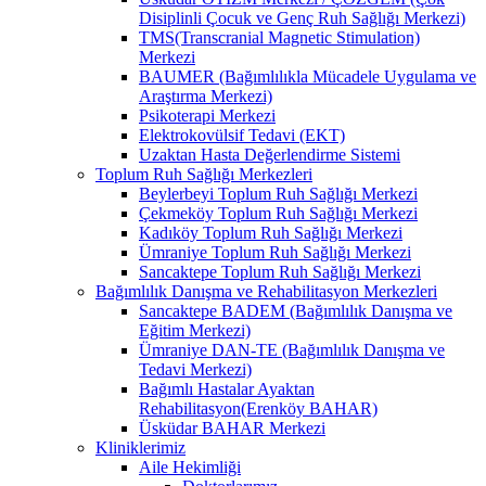
Disiplinli Çocuk ve Genç Ruh Sağlığı Merkezi)
TMS(Transcranial Magnetic Stimulation)
Merkezi
BAUMER (Bağımlılıkla Mücadele Uygulama ve
Araştırma Merkezi)
Psikoterapi Merkezi
Elektrokovülsif Tedavi (EKT)
Uzaktan Hasta Değerlendirme Sistemi
Toplum Ruh Sağlığı Merkezleri
Beylerbeyi Toplum Ruh Sağlığı Merkezi
Çekmeköy Toplum Ruh Sağlığı Merkezi
Kadıköy Toplum Ruh Sağlığı Merkezi
Ümraniye Toplum Ruh Sağlığı Merkezi
Sancaktepe Toplum Ruh Sağlığı Merkezi
Bağımlılık Danışma ve Rehabilitasyon Merkezleri
Sancaktepe BADEM (Bağımlılık Danışma ve
Eğitim Merkezi)
Ümraniye DAN-TE (Bağımlılık Danışma ve
Tedavi Merkezi)
Bağımlı Hastalar Ayaktan
Rehabilitasyon(Erenköy BAHAR)
Üsküdar BAHAR Merkezi
Kliniklerimiz
Aile Hekimliği