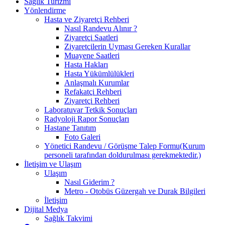
Sağlık Turizmi
Yönlendirme
Hasta ve Ziyaretçi Rehberi
Nasıl Randevu Alınır ?
Ziyaretçi Saatleri
Ziyaretçilerin Uyması Gereken Kurallar
Muayene Saatleri
Hasta Hakları
Hasta Yükümlülükleri
Anlaşmalı Kurumlar
Refakatçi Rehberi
Ziyaretçi Rehberi
Laboratuvar Tetkik Sonuçları
Radyoloji Rapor Sonuçları
Hastane Tanıtım
Foto Galeri
Yönetici Randevu / Görüşme Talep Formu(Kurum
personeli tarafından doldurulması gerekmektedir.)
İletişim ve Ulaşım
Ulaşım
Nasıl Giderim ?
Metro - Otobüs Güzergah ve Durak Bilgileri
İletişim
Dijital Medya
Sağlık Takvimi