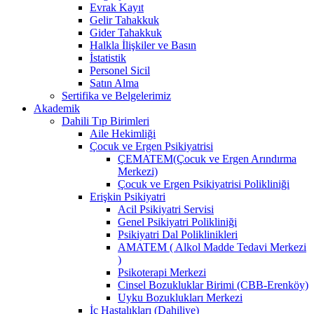
Evrak Kayıt
Gelir Tahakkuk
Gider Tahakkuk
Halkla İlişkiler ve Basın
İstatistik
Personel Sicil
Satın Alma
Sertifika ve Belgelerimiz
Akademik
Dahili Tıp Birimleri
Aile Hekimliği
Çocuk ve Ergen Psikiyatrisi
ÇEMATEM(Çocuk ve Ergen Arındırma
Merkezi)
Çocuk ve Ergen Psikiyatrisi Polikliniği
Erişkin Psikiyatri
Acil Psikiyatri Servisi
Genel Psikiyatri Polikliniği
Psikiyatri Dal Poliklinikleri
AMATEM ( Alkol Madde Tedavi Merkezi
)
Psikoterapi Merkezi
Cinsel Bozukluklar Birimi (CBB-Erenköy)
Uyku Bozuklukları Merkezi
İç Hastalıkları (Dahiliye)