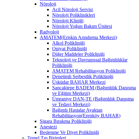
Nöroloji
Acil Nöroloji Servisi
Nöroloji Poliklinikleri
Nöroloji Kliniği
Nöroloji Yoğun Bakım Ünitesi
Radyoloji
AMATEM(Erişkin Arındırma Merkezi)
Alkol Polikliniği
Opiyat Polikliniği
Diğer Maddeler Polikliniği
Teknoloji ve Davranışsal Bağımlılıklar
Polikliniği
AMATEM Rehabilitasyon Polikliniği
Denetimli Serbestlik Polikliniği
Üsküdar BAHAR Merkezi
Sancaktepe BADEM (Bağımlılık Danışma
ve Eğitim Merkezi)
Ümraniye DAN-TE (Bağımlılık Danışma
ve Tedavi Merkezi)
Bağımlı Hastalar Ayaktan
Rehabilitasyon(Erenköy BAHAR)
Sigara Bırakma Polikliniği
Anestezi
Beslenme Ve Diyet Polikliniği
Temel Tıp Birimleri