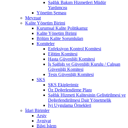
Sağlık Bakım Hizmetleri Müdür
Yardımcısı
Yönetim Şeması
Mevzuat
Kalite Yönetim Birimi
Kurumsal Kalite Politikamız
Kalite Yönetim Birimi
Bölüm Kalite Sorumluları
Komiteler
Enfeksiyon Kontrol Komitesi
Eğitim Komitesi
Hasta Güvenliği Komitesi
İş Sağlığı ve Güvenliği Kurulu / Çalışan
Güvenliği Komitesi
Tesis Güvenliği Komitesi
SKS
SKS Ekiplerimiz
Öz Değerlendirme Planı
Sağlık Hizmeti Kalitesinin Geliştirilmesi ve
Değerlendirilmesi Dair Yönetmelik
İyi Uygulama Örnekleri
İdari Birimler
Arşiv
Ayniyat
Bilgi İşlem