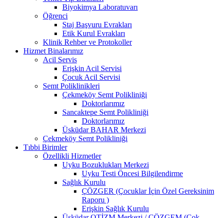
Biyokimya Laboratuvarı
Öğrenci
Staj Başvuru Evrakları
Etik Kurul Evrakları
Klinik Rehber ve Protokoller
Hizmet Binalarımız
Acil Servis
Erişkin Acil Servisi
Çocuk Acil Servisi
Semt Poliklinikleri
Çekmeköy Semt Polikliniği
Doktorlarımız
Sancaktepe Semt Polikliniği
Doktorlarımız
Üsküdar BAHAR Merkezi
Çekmeköy Semt Polikliniği
Tıbbi Birimler
Özellikli Hizmetler
Uyku Bozuklukları Merkezi
Uyku Testi Öncesi Bilgilendirme
Sağlık Kurulu
ÇÖZGER (Çocuklar İçin Özel Gereksinim
Raporu )
Erişkin Sağlık Kurulu
Üsküdar OTİZM Merkezi / ÇÖZGEM (Çok