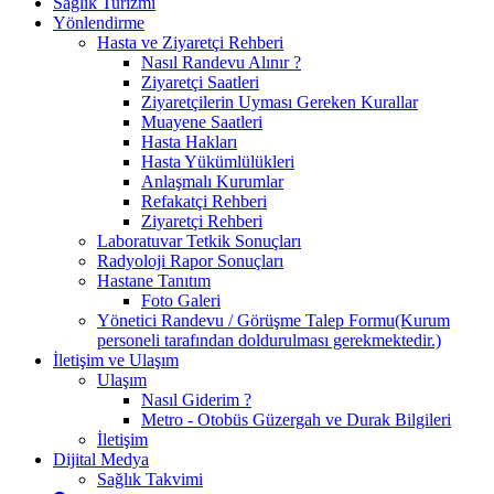
Sağlık Turizmi
Yönlendirme
Hasta ve Ziyaretçi Rehberi
Nasıl Randevu Alınır ?
Ziyaretçi Saatleri
Ziyaretçilerin Uyması Gereken Kurallar
Muayene Saatleri
Hasta Hakları
Hasta Yükümlülükleri
Anlaşmalı Kurumlar
Refakatçi Rehberi
Ziyaretçi Rehberi
Laboratuvar Tetkik Sonuçları
Radyoloji Rapor Sonuçları
Hastane Tanıtım
Foto Galeri
Yönetici Randevu / Görüşme Talep Formu(Kurum
personeli tarafından doldurulması gerekmektedir.)
İletişim ve Ulaşım
Ulaşım
Nasıl Giderim ?
Metro - Otobüs Güzergah ve Durak Bilgileri
İletişim
Dijital Medya
Sağlık Takvimi