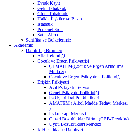
Evrak Kayıt
Gelir Tahakkuk
Gider Tahakkuk
Halkla İlişkiler ve Basın
İstatistik
Personel Sicil
Satın Alma
Sertifika ve Belgelerimiz
Akademik
Dahili Tıp Birimleri
Aile Hekimliği
Çocuk ve Ergen Psikiyatrisi
ÇEMATEM(Çocuk ve Ergen Arındırma
Merkezi)
Çocuk ve Ergen Psikiyatrisi Polikliniği
Erişkin Psikiyatri
Acil Psikiyatri Servisi
Genel Psikiyatri Polikliniği
Psikiyatri Dal Poliklinikleri
AMATEM ( Alkol Madde Tedavi Merkezi
)
Psikoterapi Merkezi
Cinsel Bozukluklar Birimi (CBB-Erenköy)
Uyku Bozuklukları Merkezi
İç Hastalıkları (Dahiliye)