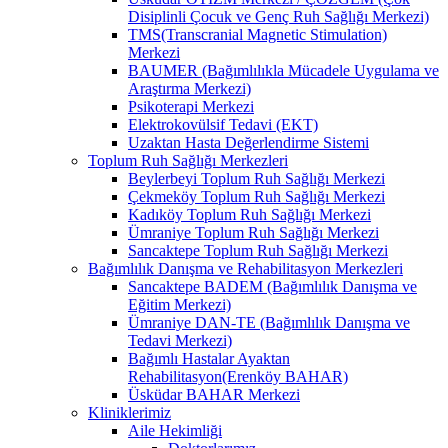
Disiplinli Çocuk ve Genç Ruh Sağlığı Merkezi)
TMS(Transcranial Magnetic Stimulation)
Merkezi
BAUMER (Bağımlılıkla Mücadele Uygulama ve
Araştırma Merkezi)
Psikoterapi Merkezi
Elektrokovülsif Tedavi (EKT)
Uzaktan Hasta Değerlendirme Sistemi
Toplum Ruh Sağlığı Merkezleri
Beylerbeyi Toplum Ruh Sağlığı Merkezi
Çekmeköy Toplum Ruh Sağlığı Merkezi
Kadıköy Toplum Ruh Sağlığı Merkezi
Ümraniye Toplum Ruh Sağlığı Merkezi
Sancaktepe Toplum Ruh Sağlığı Merkezi
Bağımlılık Danışma ve Rehabilitasyon Merkezleri
Sancaktepe BADEM (Bağımlılık Danışma ve
Eğitim Merkezi)
Ümraniye DAN-TE (Bağımlılık Danışma ve
Tedavi Merkezi)
Bağımlı Hastalar Ayaktan
Rehabilitasyon(Erenköy BAHAR)
Üsküdar BAHAR Merkezi
Kliniklerimiz
Aile Hekimliği