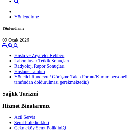
Yönlendirme
Yönlendirme
09 Ocak 2026
Hasta ve Ziyaretçi Rehberi
Laboratuvar Tetkik Sonuçları
Radyoloji Rapor Sonuçları
Hastane Tanıtım
Yönetici Randevu / Görüşme Talep Formu(Kurum personeli
tarafından doldurulması gerekmektedir.)
Sağlık Turizmi
Hizmet Binalarımız
Acil Servis
Semt Poliklinikleri
Çekmeköy Semt Polikliniği