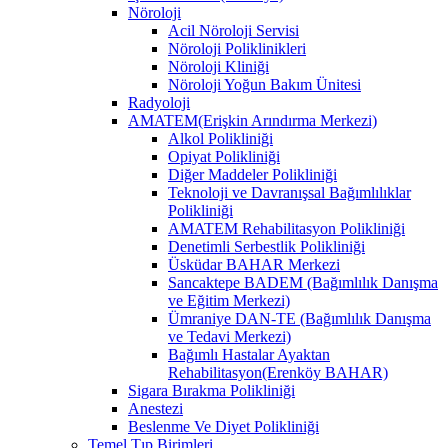
Nöroloji
Acil Nöroloji Servisi
Nöroloji Poliklinikleri
Nöroloji Kliniği
Nöroloji Yoğun Bakım Ünitesi
Radyoloji
AMATEM(Erişkin Arındırma Merkezi)
Alkol Polikliniği
Opiyat Polikliniği
Diğer Maddeler Polikliniği
Teknoloji ve Davranışsal Bağımlılıklar
Polikliniği
AMATEM Rehabilitasyon Polikliniği
Denetimli Serbestlik Polikliniği
Üsküdar BAHAR Merkezi
Sancaktepe BADEM (Bağımlılık Danışma
ve Eğitim Merkezi)
Ümraniye DAN-TE (Bağımlılık Danışma
ve Tedavi Merkezi)
Bağımlı Hastalar Ayaktan
Rehabilitasyon(Erenköy BAHAR)
Sigara Bırakma Polikliniği
Anestezi
Beslenme Ve Diyet Polikliniği
Temel Tıp Birimleri