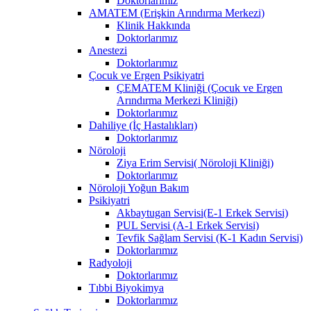
Doktorlarımız
AMATEM (Erişkin Arındırma Merkezi)
Klinik Hakkında
Doktorlarımız
Anestezi
Doktorlarımız
Çocuk ve Ergen Psikiyatri
ÇEMATEM Kliniği (Çocuk ve Ergen
Arındırma Merkezi Kliniği)
Doktorlarımız
Dahiliye (İç Hastalıkları)
Doktorlarımız
Nöroloji
Ziya Erim Servisi( Nöroloji Kliniği)
Doktorlarımız
Nöroloji Yoğun Bakım
Psikiyatri
Akbaytugan Servisi(E-1 Erkek Servisi)
PUL Servisi (A-1 Erkek Servisi)
Tevfik Sağlam Servisi (K-1 Kadın Servisi)
Doktorlarımız
Radyoloji
Doktorlarımız
Tıbbi Biyokimya
Doktorlarımız