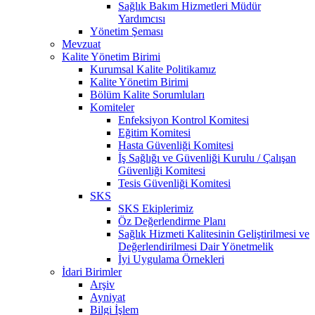
Sağlık Bakım Hizmetleri Müdür
Yardımcısı
Yönetim Şeması
Mevzuat
Kalite Yönetim Birimi
Kurumsal Kalite Politikamız
Kalite Yönetim Birimi
Bölüm Kalite Sorumluları
Komiteler
Enfeksiyon Kontrol Komitesi
Eğitim Komitesi
Hasta Güvenliği Komitesi
İş Sağlığı ve Güvenliği Kurulu / Çalışan
Güvenliği Komitesi
Tesis Güvenliği Komitesi
SKS
SKS Ekiplerimiz
Öz Değerlendirme Planı
Sağlık Hizmeti Kalitesinin Geliştirilmesi ve
Değerlendirilmesi Dair Yönetmelik
İyi Uygulama Örnekleri
İdari Birimler
Arşiv
Ayniyat
Bilgi İşlem