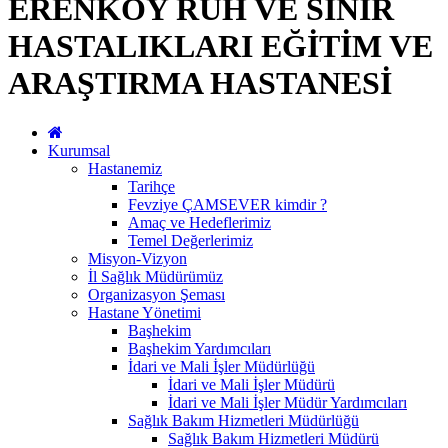
ERENKÖY RUH VE SİNİR
HASTALIKLARI EĞİTİM VE
ARAŞTIRMA HASTANESİ
Kurumsal
Hastanemiz
Tarihçe
Fevziye ÇAMSEVER kimdir ?
Amaç ve Hedeflerimiz
Temel Değerlerimiz
Misyon-Vizyon
İl Sağlık Müdürümüz
Organizasyon Şeması
Hastane Yönetimi
Başhekim
Başhekim Yardımcıları
İdari ve Mali İşler Müdürlüğü
İdari ve Mali İşler Müdürü
İdari ve Mali İşler Müdür Yardımcıları
Sağlık Bakım Hizmetleri Müdürlüğü
Sağlık Bakım Hizmetleri Müdürü