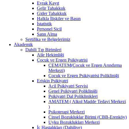
Evrak Kayıt
Gelir Tahakkuk
Gider Tahakkuk
Halkla İlişkiler ve Basın
İstatistik
Personel Sicil
Satın Alma
Sertifika ve Belgelerimiz
Akademik
Dahili Tıp Birimleri
Aile Hekimliği
Çocuk ve Ergen Psikiyatrisi
ÇEMATEM(Çocuk ve Ergen Arındırma
Merkezi)
Çocuk ve Ergen Psikiyatrisi Polikliniği
Erişkin Psikiyatri
Acil Psikiyatri Servisi
Genel Psikiyatri Polikliniği
Psikiyatri Dal Poliklinikleri
AMATEM ( Alkol Madde Tedavi Merkezi
)
Psikoterapi Merkezi
Cinsel Bozukluklar Birimi (CBB-Erenköy)
Uyku Bozuklukları Merkezi
İç Hastalıkları (Dahiliye)