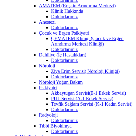
Doktorlarımız
AMATEM (Erişkin Arındırma Merkezi)
Klinik Hakkında
Doktorlarımız
Anestezi
Doktorlarımız
Çocuk ve Ergen Psikiyatri
ÇEMATEM Kliniği (Çocuk ve Ergen
Arındırma Merkezi Kliniği)
Doktorlarımız
Dahiliye (İç Hastalıkları)
Doktorlarımız
Nöroloji
Ziya Erim Servisi( Nöroloji Kliniği)
Doktorlarımız
Nöroloji Yoğun Bakım
Psikiyatri
Akbaytugan Servisi(E-1 Erkek Servisi)
PUL Servisi (A-1 Erkek Servisi)
Tevfik Sağlam Servisi (K-1 Kadın Servisi)
Doktorlarımız
Radyoloji
Doktorlarımız
Tıbbi Biyokimya
Doktorlarımız