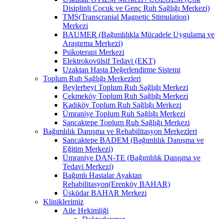
Disiplinli Çocuk ve Genç Ruh Sağlığı Merkezi)
TMS(Transcranial Magnetic Stimulation)
Merkezi
BAUMER (Bağımlılıkla Mücadele Uygulama ve
Araştırma Merkezi)
Psikoterapi Merkezi
Elektrokovülsif Tedavi (EKT)
Uzaktan Hasta Değerlendirme Sistemi
Toplum Ruh Sağlığı Merkezleri
Beylerbeyi Toplum Ruh Sağlığı Merkezi
Çekmeköy Toplum Ruh Sağlığı Merkezi
Kadıköy Toplum Ruh Sağlığı Merkezi
Ümraniye Toplum Ruh Sağlığı Merkezi
Sancaktepe Toplum Ruh Sağlığı Merkezi
Bağımlılık Danışma ve Rehabilitasyon Merkezleri
Sancaktepe BADEM (Bağımlılık Danışma ve
Eğitim Merkezi)
Ümraniye DAN-TE (Bağımlılık Danışma ve
Tedavi Merkezi)
Bağımlı Hastalar Ayaktan
Rehabilitasyon(Erenköy BAHAR)
Üsküdar BAHAR Merkezi
Kliniklerimiz
Aile Hekimliği