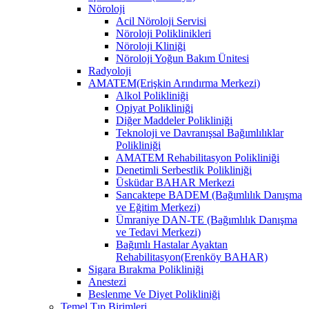
Nöroloji
Acil Nöroloji Servisi
Nöroloji Poliklinikleri
Nöroloji Kliniği
Nöroloji Yoğun Bakım Ünitesi
Radyoloji
AMATEM(Erişkin Arındırma Merkezi)
Alkol Polikliniği
Opiyat Polikliniği
Diğer Maddeler Polikliniği
Teknoloji ve Davranışsal Bağımlılıklar
Polikliniği
AMATEM Rehabilitasyon Polikliniği
Denetimli Serbestlik Polikliniği
Üsküdar BAHAR Merkezi
Sancaktepe BADEM (Bağımlılık Danışma
ve Eğitim Merkezi)
Ümraniye DAN-TE (Bağımlılık Danışma
ve Tedavi Merkezi)
Bağımlı Hastalar Ayaktan
Rehabilitasyon(Erenköy BAHAR)
Sigara Bırakma Polikliniği
Anestezi
Beslenme Ve Diyet Polikliniği
Temel Tıp Birimleri