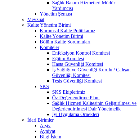
Sağlık Bakım Hizmetleri Müdür
Yardımcısı
Yönetim Şeması
Mevzuat
Kalite Yönetim Birimi
Kurumsal Kalite Politikamız
Kalite Yönetim Birimi
Bölüm Kalite Sorumluları
Komiteler
Enfeksiyon Kontrol Komitesi
Eğitim Komitesi
Hasta Güvenliği Komitesi
İş Sağlığı ve Güvenliği Kurulu / Çalışan
Güvenliği Komitesi
Tesis Güvenliği Komitesi
SKS
SKS Ekiplerimiz
Öz Değerlendirme Planı
Sağlık Hizmeti Kalitesinin Geliştirilmesi ve
Değerlendirilmesi Dair Yönetmelik
İyi Uygulama Örnekleri
İdari Birimler
Arşiv
Ayniyat
Bilgi İşlem