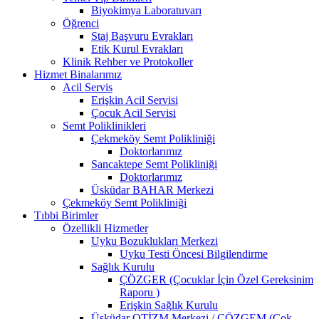
Biyokimya Laboratuvarı
Öğrenci
Staj Başvuru Evrakları
Etik Kurul Evrakları
Klinik Rehber ve Protokoller
Hizmet Binalarımız
Acil Servis
Erişkin Acil Servisi
Çocuk Acil Servisi
Semt Poliklinikleri
Çekmeköy Semt Polikliniği
Doktorlarımız
Sancaktepe Semt Polikliniği
Doktorlarımız
Üsküdar BAHAR Merkezi
Çekmeköy Semt Polikliniği
Tıbbi Birimler
Özellikli Hizmetler
Uyku Bozuklukları Merkezi
Uyku Testi Öncesi Bilgilendirme
Sağlık Kurulu
ÇÖZGER (Çocuklar İçin Özel Gereksinim
Raporu )
Erişkin Sağlık Kurulu
Üsküdar OTİZM Merkezi / ÇÖZGEM (Çok