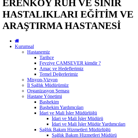
ERENKÖY RUH VE SİNİR
HASTALIKLARI EĞİTİM VE
ARAŞTIRMA HASTANESİ
Kurumsal
Hastanemiz
Tarihçe
Fevziye ÇAMSEVER kimdir ?
Amaç ve Hedeflerimiz
Temel Değerlerimiz
Misyon-Vizyon
İl Sağlık Müdürümüz
Organizasyon Şeması
Hastane Yönetimi
Başhekim
Başhekim Yardımcıları
İdari ve Mali İşler Müdürlüğü
İdari ve Mali İşler Müdürü
İdari ve Mali İşler Müdür Yardımcıları
Sağlık Bakım Hizmetleri Müdürlüğü
Sağlık Bakım Hizmetleri Müdürü