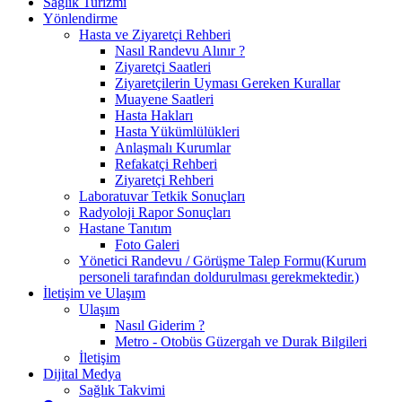
Sağlık Turizmi
Yönlendirme
Hasta ve Ziyaretçi Rehberi
Nasıl Randevu Alınır ?
Ziyaretçi Saatleri
Ziyaretçilerin Uyması Gereken Kurallar
Muayene Saatleri
Hasta Hakları
Hasta Yükümlülükleri
Anlaşmalı Kurumlar
Refakatçi Rehberi
Ziyaretçi Rehberi
Laboratuvar Tetkik Sonuçları
Radyoloji Rapor Sonuçları
Hastane Tanıtım
Foto Galeri
Yönetici Randevu / Görüşme Talep Formu(Kurum
personeli tarafından doldurulması gerekmektedir.)
İletişim ve Ulaşım
Ulaşım
Nasıl Giderim ?
Metro - Otobüs Güzergah ve Durak Bilgileri
İletişim
Dijital Medya
Sağlık Takvimi