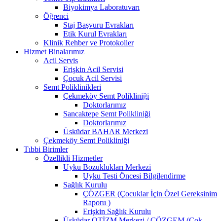
Biyokimya Laboratuvarı
Öğrenci
Staj Başvuru Evrakları
Etik Kurul Evrakları
Klinik Rehber ve Protokoller
Hizmet Binalarımız
Acil Servis
Erişkin Acil Servisi
Çocuk Acil Servisi
Semt Poliklinikleri
Çekmeköy Semt Polikliniği
Doktorlarımız
Sancaktepe Semt Polikliniği
Doktorlarımız
Üsküdar BAHAR Merkezi
Çekmeköy Semt Polikliniği
Tıbbi Birimler
Özellikli Hizmetler
Uyku Bozuklukları Merkezi
Uyku Testi Öncesi Bilgilendirme
Sağlık Kurulu
ÇÖZGER (Çocuklar İçin Özel Gereksinim
Raporu )
Erişkin Sağlık Kurulu
Üsküdar OTİZM Merkezi / ÇÖZGEM (Çok