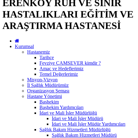
ERENKÖY RUH VE SİNİR
HASTALIKLARI EĞİTİM VE
ARAŞTIRMA HASTANESİ
Kurumsal
Hastanemiz
Tarihçe
Fevziye ÇAMSEVER kimdir ?
Amaç ve Hedeflerimiz
Temel Değerlerimiz
Misyon-Vizyon
İl Sağlık Müdürümüz
Organizasyon Şeması
Hastane Yönetimi
Başhekim
Başhekim Yardımcıları
İdari ve Mali İşler Müdürlüğü
İdari ve Mali İşler Müdürü
İdari ve Mali İşler Müdür Yardımcıları
Sağlık Bakım Hizmetleri Müdürlüğü
Sağlık Bakım Hizmetleri Müdürü