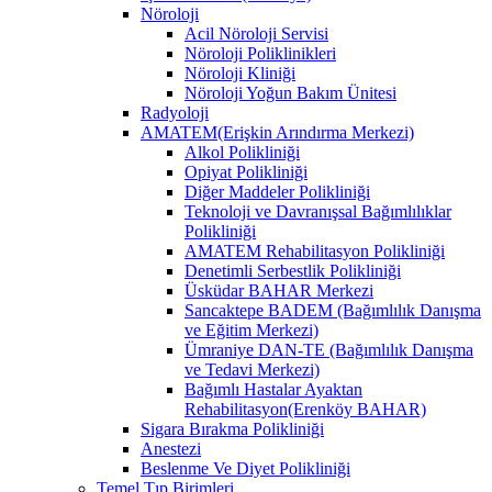
Nöroloji
Acil Nöroloji Servisi
Nöroloji Poliklinikleri
Nöroloji Kliniği
Nöroloji Yoğun Bakım Ünitesi
Radyoloji
AMATEM(Erişkin Arındırma Merkezi)
Alkol Polikliniği
Opiyat Polikliniği
Diğer Maddeler Polikliniği
Teknoloji ve Davranışsal Bağımlılıklar
Polikliniği
AMATEM Rehabilitasyon Polikliniği
Denetimli Serbestlik Polikliniği
Üsküdar BAHAR Merkezi
Sancaktepe BADEM (Bağımlılık Danışma
ve Eğitim Merkezi)
Ümraniye DAN-TE (Bağımlılık Danışma
ve Tedavi Merkezi)
Bağımlı Hastalar Ayaktan
Rehabilitasyon(Erenköy BAHAR)
Sigara Bırakma Polikliniği
Anestezi
Beslenme Ve Diyet Polikliniği
Temel Tıp Birimleri