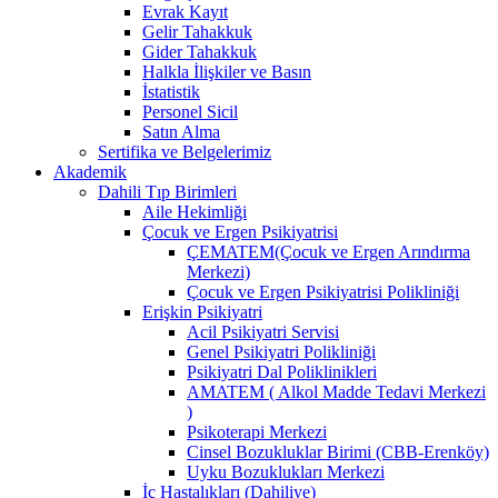
Evrak Kayıt
Gelir Tahakkuk
Gider Tahakkuk
Halkla İlişkiler ve Basın
İstatistik
Personel Sicil
Satın Alma
Sertifika ve Belgelerimiz
Akademik
Dahili Tıp Birimleri
Aile Hekimliği
Çocuk ve Ergen Psikiyatrisi
ÇEMATEM(Çocuk ve Ergen Arındırma
Merkezi)
Çocuk ve Ergen Psikiyatrisi Polikliniği
Erişkin Psikiyatri
Acil Psikiyatri Servisi
Genel Psikiyatri Polikliniği
Psikiyatri Dal Poliklinikleri
AMATEM ( Alkol Madde Tedavi Merkezi
)
Psikoterapi Merkezi
Cinsel Bozukluklar Birimi (CBB-Erenköy)
Uyku Bozuklukları Merkezi
İç Hastalıkları (Dahiliye)