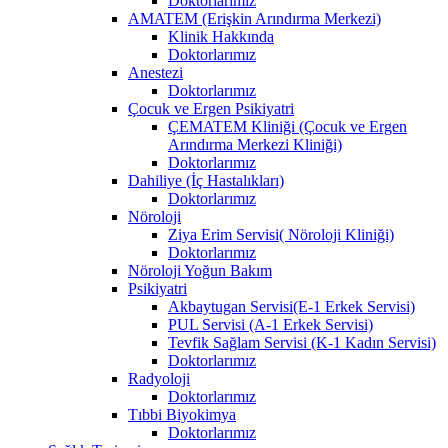
Doktorlarımız
AMATEM (Erişkin Arındırma Merkezi)
Klinik Hakkında
Doktorlarımız
Anestezi
Doktorlarımız
Çocuk ve Ergen Psikiyatri
ÇEMATEM Kliniği (Çocuk ve Ergen
Arındırma Merkezi Kliniği)
Doktorlarımız
Dahiliye (İç Hastalıkları)
Doktorlarımız
Nöroloji
Ziya Erim Servisi( Nöroloji Kliniği)
Doktorlarımız
Nöroloji Yoğun Bakım
Psikiyatri
Akbaytugan Servisi(E-1 Erkek Servisi)
PUL Servisi (A-1 Erkek Servisi)
Tevfik Sağlam Servisi (K-1 Kadın Servisi)
Doktorlarımız
Radyoloji
Doktorlarımız
Tıbbi Biyokimya
Doktorlarımız