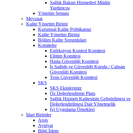
Sağlık Bakım Hizmetleri Müdür
Yardımcısı
Yönetim Şeması
Mevzuat
Kalite Yönetim Birimi
Kurumsal Kalite Politikamız
Kalite Yönetim Birimi
Bölüm Kalite Sorumluları
Komiteler
Enfeksiyon Kontrol Komitesi
Eğitim Komitesi
Hasta Güvenliği Komitesi
İş Sağlığı ve Güvenliği Kurulu / Çalışan
Güvenliği Komitesi
Tesis Güvenliği Komitesi
SKS
SKS Ekiplerimiz
Öz Değerlendirme Planı
Sağlık Hizmeti Kalitesinin Geliştirilmesi ve
Değerlendirilmesi Dair Yönetmelik
İyi Uygulama Örnekleri
İdari Birimler
Arşiv
Ayniyat
Bilgi İşlem