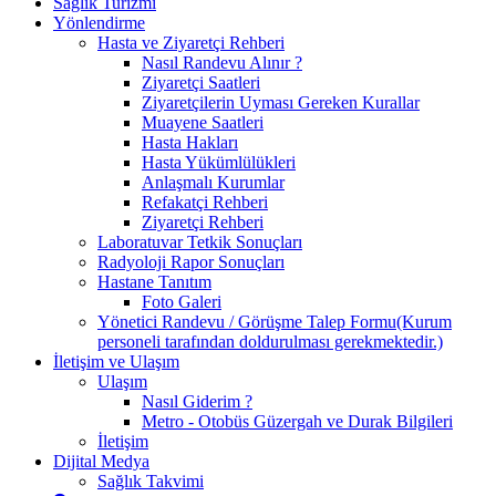
Sağlık Turizmi
Yönlendirme
Hasta ve Ziyaretçi Rehberi
Nasıl Randevu Alınır ?
Ziyaretçi Saatleri
Ziyaretçilerin Uyması Gereken Kurallar
Muayene Saatleri
Hasta Hakları
Hasta Yükümlülükleri
Anlaşmalı Kurumlar
Refakatçi Rehberi
Ziyaretçi Rehberi
Laboratuvar Tetkik Sonuçları
Radyoloji Rapor Sonuçları
Hastane Tanıtım
Foto Galeri
Yönetici Randevu / Görüşme Talep Formu(Kurum
personeli tarafından doldurulması gerekmektedir.)
İletişim ve Ulaşım
Ulaşım
Nasıl Giderim ?
Metro - Otobüs Güzergah ve Durak Bilgileri
İletişim
Dijital Medya
Sağlık Takvimi