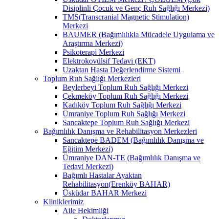
Disiplinli Çocuk ve Genç Ruh Sağlığı Merkezi)
TMS(Transcranial Magnetic Stimulation)
Merkezi
BAUMER (Bağımlılıkla Mücadele Uygulama ve
Araştırma Merkezi)
Psikoterapi Merkezi
Elektrokovülsif Tedavi (EKT)
Uzaktan Hasta Değerlendirme Sistemi
Toplum Ruh Sağlığı Merkezleri
Beylerbeyi Toplum Ruh Sağlığı Merkezi
Çekmeköy Toplum Ruh Sağlığı Merkezi
Kadıköy Toplum Ruh Sağlığı Merkezi
Ümraniye Toplum Ruh Sağlığı Merkezi
Sancaktepe Toplum Ruh Sağlığı Merkezi
Bağımlılık Danışma ve Rehabilitasyon Merkezleri
Sancaktepe BADEM (Bağımlılık Danışma ve
Eğitim Merkezi)
Ümraniye DAN-TE (Bağımlılık Danışma ve
Tedavi Merkezi)
Bağımlı Hastalar Ayaktan
Rehabilitasyon(Erenköy BAHAR)
Üsküdar BAHAR Merkezi
Kliniklerimiz
Aile Hekimliği