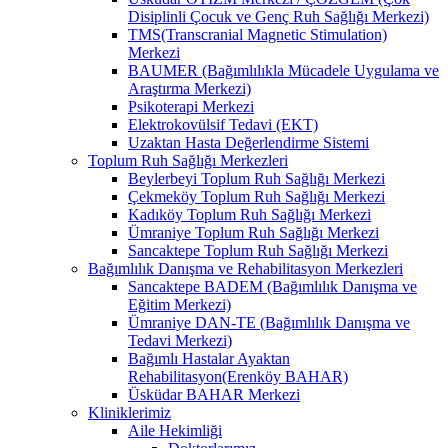
Disiplinli Çocuk ve Genç Ruh Sağlığı Merkezi)
TMS(Transcranial Magnetic Stimulation)
Merkezi
BAUMER (Bağımlılıkla Mücadele Uygulama ve
Araştırma Merkezi)
Psikoterapi Merkezi
Elektrokovülsif Tedavi (EKT)
Uzaktan Hasta Değerlendirme Sistemi
Toplum Ruh Sağlığı Merkezleri
Beylerbeyi Toplum Ruh Sağlığı Merkezi
Çekmeköy Toplum Ruh Sağlığı Merkezi
Kadıköy Toplum Ruh Sağlığı Merkezi
Ümraniye Toplum Ruh Sağlığı Merkezi
Sancaktepe Toplum Ruh Sağlığı Merkezi
Bağımlılık Danışma ve Rehabilitasyon Merkezleri
Sancaktepe BADEM (Bağımlılık Danışma ve
Eğitim Merkezi)
Ümraniye DAN-TE (Bağımlılık Danışma ve
Tedavi Merkezi)
Bağımlı Hastalar Ayaktan
Rehabilitasyon(Erenköy BAHAR)
Üsküdar BAHAR Merkezi
Kliniklerimiz
Aile Hekimliği