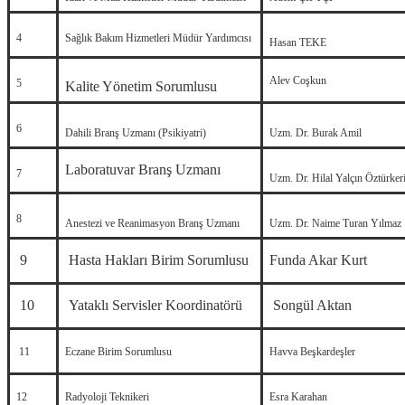
4
Sağlık Bakım Hizmetleri Müdür Yardımcısı
Hasan TEKE
Alev Coşkun
5
Kalite Yönetim Sorumlusu
6
Dahili Branş Uzmanı (Psikiyatri)
Uzm. Dr. Burak Amil
Laboratuvar Branş Uzmanı
7
Uzm. Dr. Hilal Yalçın Öztürker
8
Anestezi ve Reanimasyon Branş Uzmanı
Uzm. Dr. Naime Turan Yılmaz
9
Hasta Hakları Birim Sorumlusu
Funda Akar Kurt
10
Yataklı Servisler Koordinatörü
Songül Aktan
11
Eczane Birim Sorumlusu
Havva Beşkardeşler
12
Radyoloji Teknikeri
Esra Karahan