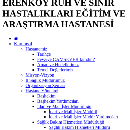
ERENKÖY RUH VE SİNİR
HASTALIKLARI EĞİTİM VE
ARAŞTIRMA HASTANESİ
Kurumsal
Hastanemiz
Tarihçe
Fevziye ÇAMSEVER kimdir ?
Amaç ve Hedeflerimiz
Temel Değerlerimiz
Misyon-Vizyon
İl Sağlık Müdürümüz
Organizasyon Şeması
Hastane Yönetimi
Başhekim
Başhekim Yardımcıları
İdari ve Mali İşler Müdürlüğü
İdari ve Mali İşler Müdürü
İdari ve Mali İşler Müdür Yardımcıları
Sağlık Bakım Hizmetleri Müdürlüğü
Sağlık Bakım Hizmetleri Müdürü