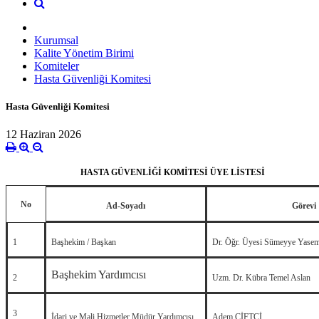
Kurumsal
Kalite Yönetim Birimi
Komiteler
Hasta Güvenliği Komitesi
Hasta Güvenliği Komitesi
12 Haziran 2026
HASTA GÜVENLİĞİ KOMİTESİ ÜYE LİSTESİ
No
Ad-Soyadı
Görevi
1
Başhekim / Başkan
Dr. Öğr. Üyesi Sümeyye Yasemi
Başhekim Yardımcısı
2
Uzm. Dr. Kübra Temel Aslan
3
İdari ve Mali Hizmetler Müdür Yardımcısı
Adem ÇİFTÇİ