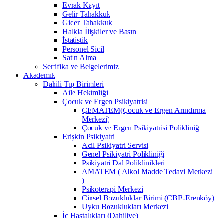
Evrak Kayıt
Gelir Tahakkuk
Gider Tahakkuk
Halkla İlişkiler ve Basın
İstatistik
Personel Sicil
Satın Alma
Sertifika ve Belgelerimiz
Akademik
Dahili Tıp Birimleri
Aile Hekimliği
Çocuk ve Ergen Psikiyatrisi
ÇEMATEM(Çocuk ve Ergen Arındırma
Merkezi)
Çocuk ve Ergen Psikiyatrisi Polikliniği
Erişkin Psikiyatri
Acil Psikiyatri Servisi
Genel Psikiyatri Polikliniği
Psikiyatri Dal Poliklinikleri
AMATEM ( Alkol Madde Tedavi Merkezi
)
Psikoterapi Merkezi
Cinsel Bozukluklar Birimi (CBB-Erenköy)
Uyku Bozuklukları Merkezi
İç Hastalıkları (Dahiliye)