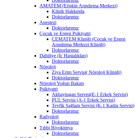
Doktorlarımız
AMATEM (Erişkin Arındırma Merkezi)
Klinik Hakkında
Doktorlarımız
Anestezi
Doktorlarımız
Çocuk ve Ergen Psikiyatri
ÇEMATEM Kliniği (Çocuk ve Ergen
Arındırma Merkezi Kliniği)
Doktorlarımız
Dahiliye (İç Hastalıkları)
Doktorlarımız
Nöroloji
Ziya Erim Servisi( Nöroloji Kliniği)
Doktorlarımız
Nöroloji Yoğun Bakım
Psikiyatri
Akbaytugan Servisi(E-1 Erkek Servisi)
PUL Servisi (A-1 Erkek Servisi)
Tevfik Sağlam Servisi (K-1 Kadın Servisi)
Doktorlarımız
Radyoloji
Doktorlarımız
Tıbbi Biyokimya
Doktorlarımız