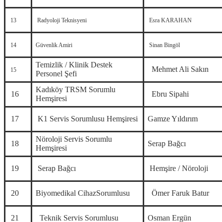
13
Radyoloji Teknisyeni
Esra KARAHAN
14
Güvenlik Amiri
Sinan Bingöl
Temizlik / Klinik Destek
Mehmet Ali Sakın
15
Personel Şefi
Kadıköy TRSM Sorumlu
16
Ebru Sipahi
Hemşiresi
17
K1 Servis Sorumlusu Hemşiresi
Gamze Yıldırım
Nöroloji Servis Sorumlu
18
Serap Bağcı
Hemşiresi
19
Serap Bağcı
Hemşire / Nöroloji
20
Biyomedikal CihazSorumlusu
Ömer Faruk Batur
21
Teknik Servis Sorumlusu
Osman Ergün