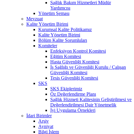
Sağlık Bakım Hizmetleri Müdür
Yardımcısı
Yönetim Şeması
Mevzuat
Kalite Yönetim Birimi
Kurumsal Kalite Politikamız
Kalite Yönetim Birimi
Bölüm Kalite Sorumluları
Komiteler
Enfeksiyon Kontrol Komitesi
Eğitim Komitesi
Hasta Güvenliği Komitesi
İş Sağlığı ve Güvenliği Kurulu / Çalışan
Güvenliği Komitesi
Tesis Güvenliği Komitesi
SKS
SKS Ekiplerimiz
Öz Değerlendirme Planı
Sağlık Hizmeti Kalitesinin Geliştirilmesi ve
Değerlendirilmesi Dair Yönetmelik
İyi Uygulama Örnekleri
İdari Birimler
Arşiv
Ayniyat
Bilgi İşlem