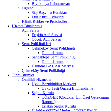
Biyokimya Laboratuvarı
Öğrenci
Staj Başvuru Evrakları
Etik Kurul Evrakları
Klinik Rehber ve Protokoller
Hizmet Binalarımız
Acil Servis
Erişkin Acil Servisi
Çocuk Acil Servisi
Semt Poliklinikleri
Çekmeköy Semt Polikliniği
Doktorlarımız
Sancaktepe Semt Polikliniği
Doktorlarımız
Üsküdar BAHAR Merkezi
Çekmeköy Semt Polikliniği
Tıbbi Birimler
Özellikli Hizmetler
Uyku Bozuklukları Merkezi
Uyku Testi Öncesi Bilgilendirme
Sağlık Kurulu
ÇÖZGER (Çocuklar İçin Özel Gereksinim
Raporu )
Erişkin Sağlık Kurulu
Üsküdar OTİZM Merkezi / ÇÖZGEM (Çok