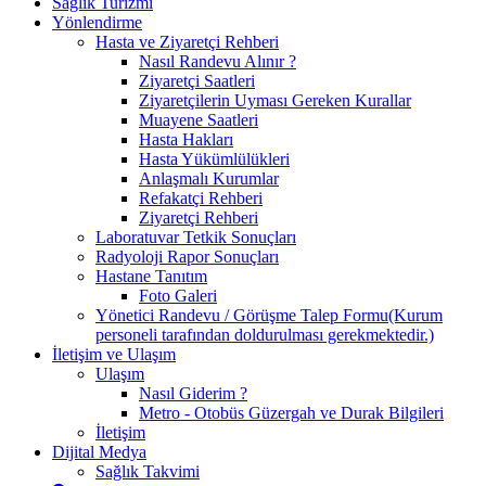
Sağlık Turizmi
Yönlendirme
Hasta ve Ziyaretçi Rehberi
Nasıl Randevu Alınır ?
Ziyaretçi Saatleri
Ziyaretçilerin Uyması Gereken Kurallar
Muayene Saatleri
Hasta Hakları
Hasta Yükümlülükleri
Anlaşmalı Kurumlar
Refakatçi Rehberi
Ziyaretçi Rehberi
Laboratuvar Tetkik Sonuçları
Radyoloji Rapor Sonuçları
Hastane Tanıtım
Foto Galeri
Yönetici Randevu / Görüşme Talep Formu(Kurum
personeli tarafından doldurulması gerekmektedir.)
İletişim ve Ulaşım
Ulaşım
Nasıl Giderim ?
Metro - Otobüs Güzergah ve Durak Bilgileri
İletişim
Dijital Medya
Sağlık Takvimi