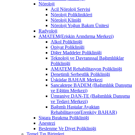
Nöroloji
Acil Nöroloji Servisi
Nöroloji Poliklinikleri
Nöroloji Kliniği
Nöroloji Yoğun Bakım Ünitesi
Radyoloji
AMATEM(Erişkin Arındırma Merkezi)
Alkol Polikliniği
Opiyat Polikliniği
Diğer Maddeler Polikliniği
Teknoloji ve Davranışsal Bağımlılıklar
Polikliniği
AMATEM Rehabilitasyon Polikliniği
Denetimli Serbestlik Polikliniği
Üsküdar BAHAR Merkezi
Sancaktepe BADEM (Bağımlılık Danışma
ve Eğitim Merkezi)
Ümraniye DAN-TE (Bağımlılık Danışma
ve Tedavi Merkezi)
Bağımlı Hastalar Ayaktan
Rehabilitasyon(Erenköy BAHAR)
Sigara Bırakma Polikliniği
Anestezi
Beslenme Ve Diyet Polikliniği
Temel Tıp Birimleri