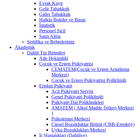
Evrak Kayıt
Gelir Tahakkuk
Gider Tahakkuk
Halkla İlişkiler ve Basın
İstatistik
Personel Sicil
Satın Alma
Sertifika ve Belgelerimiz
Akademik
Dahili Tıp Birimleri
Aile Hekimliği
Çocuk ve Ergen Psikiyatrisi
ÇEMATEM(Çocuk ve Ergen Arındırma
Merkezi)
Çocuk ve Ergen Psikiyatrisi Polikliniği
Erişkin Psikiyatri
Acil Psikiyatri Servisi
Genel Psikiyatri Polikliniği
Psikiyatri Dal Poliklinikleri
AMATEM ( Alkol Madde Tedavi Merkezi
)
Psikoterapi Merkezi
Cinsel Bozukluklar Birimi (CBB-Erenköy)
Uyku Bozuklukları Merkezi
İç Hastalıkları (Dahiliye)