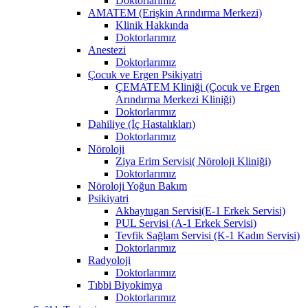
Doktorlarımız
AMATEM (Erişkin Arındırma Merkezi)
Klinik Hakkında
Doktorlarımız
Anestezi
Doktorlarımız
Çocuk ve Ergen Psikiyatri
ÇEMATEM Kliniği (Çocuk ve Ergen
Arındırma Merkezi Kliniği)
Doktorlarımız
Dahiliye (İç Hastalıkları)
Doktorlarımız
Nöroloji
Ziya Erim Servisi( Nöroloji Kliniği)
Doktorlarımız
Nöroloji Yoğun Bakım
Psikiyatri
Akbaytugan Servisi(E-1 Erkek Servisi)
PUL Servisi (A-1 Erkek Servisi)
Tevfik Sağlam Servisi (K-1 Kadın Servisi)
Doktorlarımız
Radyoloji
Doktorlarımız
Tıbbi Biyokimya
Doktorlarımız