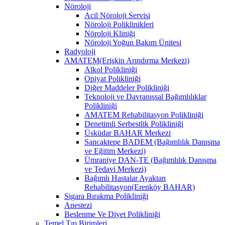
Nöroloji
Acil Nöroloji Servisi
Nöroloji Poliklinikleri
Nöroloji Kliniği
Nöroloji Yoğun Bakım Ünitesi
Radyoloji
AMATEM(Erişkin Arındırma Merkezi)
Alkol Polikliniği
Opiyat Polikliniği
Diğer Maddeler Polikliniği
Teknoloji ve Davranışsal Bağımlılıklar
Polikliniği
AMATEM Rehabilitasyon Polikliniği
Denetimli Serbestlik Polikliniği
Üsküdar BAHAR Merkezi
Sancaktepe BADEM (Bağımlılık Danışma
ve Eğitim Merkezi)
Ümraniye DAN-TE (Bağımlılık Danışma
ve Tedavi Merkezi)
Bağımlı Hastalar Ayaktan
Rehabilitasyon(Erenköy BAHAR)
Sigara Bırakma Polikliniği
Anestezi
Beslenme Ve Diyet Polikliniği
Temel Tıp Birimleri