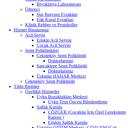
Biyokimya Laboratuvarı
Öğrenci
Staj Başvuru Evrakları
Etik Kurul Evrakları
Klinik Rehber ve Protokoller
Hizmet Binalarımız
Acil Servis
Erişkin Acil Servisi
Çocuk Acil Servisi
Semt Poliklinikleri
Çekmeköy Semt Polikliniği
Doktorlarımız
Sancaktepe Semt Polikliniği
Doktorlarımız
Üsküdar BAHAR Merkezi
Çekmeköy Semt Polikliniği
Tıbbi Birimler
Özellikli Hizmetler
Uyku Bozuklukları Merkezi
Uyku Testi Öncesi Bilgilendirme
Sağlık Kurulu
ÇÖZGER (Çocuklar İçin Özel Gereksinim
Raporu )
Erişkin Sağlık Kurulu
Üsküdar OTİZM Merkezi / ÇÖZGEM (Çok