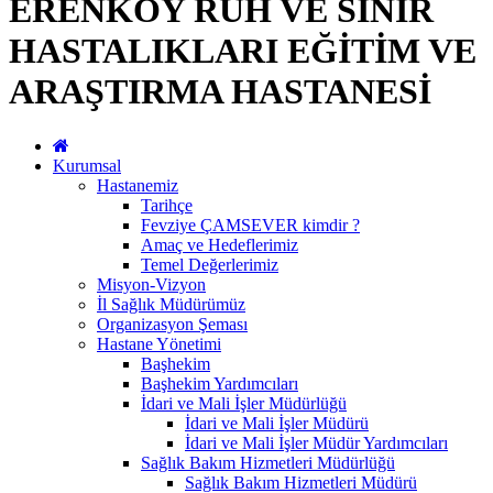
ERENKÖY RUH VE SİNİR
HASTALIKLARI EĞİTİM VE
ARAŞTIRMA HASTANESİ
Kurumsal
Hastanemiz
Tarihçe
Fevziye ÇAMSEVER kimdir ?
Amaç ve Hedeflerimiz
Temel Değerlerimiz
Misyon-Vizyon
İl Sağlık Müdürümüz
Organizasyon Şeması
Hastane Yönetimi
Başhekim
Başhekim Yardımcıları
İdari ve Mali İşler Müdürlüğü
İdari ve Mali İşler Müdürü
İdari ve Mali İşler Müdür Yardımcıları
Sağlık Bakım Hizmetleri Müdürlüğü
Sağlık Bakım Hizmetleri Müdürü