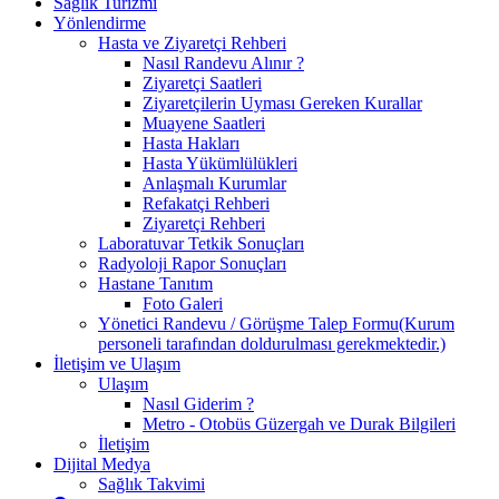
Sağlık Turizmi
Yönlendirme
Hasta ve Ziyaretçi Rehberi
Nasıl Randevu Alınır ?
Ziyaretçi Saatleri
Ziyaretçilerin Uyması Gereken Kurallar
Muayene Saatleri
Hasta Hakları
Hasta Yükümlülükleri
Anlaşmalı Kurumlar
Refakatçi Rehberi
Ziyaretçi Rehberi
Laboratuvar Tetkik Sonuçları
Radyoloji Rapor Sonuçları
Hastane Tanıtım
Foto Galeri
Yönetici Randevu / Görüşme Talep Formu(Kurum
personeli tarafından doldurulması gerekmektedir.)
İletişim ve Ulaşım
Ulaşım
Nasıl Giderim ?
Metro - Otobüs Güzergah ve Durak Bilgileri
İletişim
Dijital Medya
Sağlık Takvimi