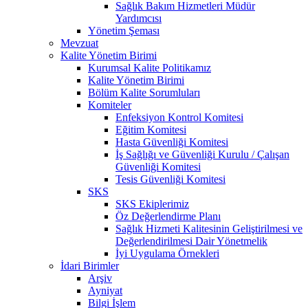
Sağlık Bakım Hizmetleri Müdür
Yardımcısı
Yönetim Şeması
Mevzuat
Kalite Yönetim Birimi
Kurumsal Kalite Politikamız
Kalite Yönetim Birimi
Bölüm Kalite Sorumluları
Komiteler
Enfeksiyon Kontrol Komitesi
Eğitim Komitesi
Hasta Güvenliği Komitesi
İş Sağlığı ve Güvenliği Kurulu / Çalışan
Güvenliği Komitesi
Tesis Güvenliği Komitesi
SKS
SKS Ekiplerimiz
Öz Değerlendirme Planı
Sağlık Hizmeti Kalitesinin Geliştirilmesi ve
Değerlendirilmesi Dair Yönetmelik
İyi Uygulama Örnekleri
İdari Birimler
Arşiv
Ayniyat
Bilgi İşlem