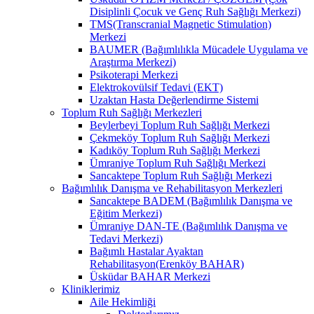
Disiplinli Çocuk ve Genç Ruh Sağlığı Merkezi)
TMS(Transcranial Magnetic Stimulation)
Merkezi
BAUMER (Bağımlılıkla Mücadele Uygulama ve
Araştırma Merkezi)
Psikoterapi Merkezi
Elektrokovülsif Tedavi (EKT)
Uzaktan Hasta Değerlendirme Sistemi
Toplum Ruh Sağlığı Merkezleri
Beylerbeyi Toplum Ruh Sağlığı Merkezi
Çekmeköy Toplum Ruh Sağlığı Merkezi
Kadıköy Toplum Ruh Sağlığı Merkezi
Ümraniye Toplum Ruh Sağlığı Merkezi
Sancaktepe Toplum Ruh Sağlığı Merkezi
Bağımlılık Danışma ve Rehabilitasyon Merkezleri
Sancaktepe BADEM (Bağımlılık Danışma ve
Eğitim Merkezi)
Ümraniye DAN-TE (Bağımlılık Danışma ve
Tedavi Merkezi)
Bağımlı Hastalar Ayaktan
Rehabilitasyon(Erenköy BAHAR)
Üsküdar BAHAR Merkezi
Kliniklerimiz
Aile Hekimliği