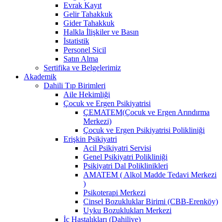
Evrak Kayıt
Gelir Tahakkuk
Gider Tahakkuk
Halkla İlişkiler ve Basın
İstatistik
Personel Sicil
Satın Alma
Sertifika ve Belgelerimiz
Akademik
Dahili Tıp Birimleri
Aile Hekimliği
Çocuk ve Ergen Psikiyatrisi
ÇEMATEM(Çocuk ve Ergen Arındırma
Merkezi)
Çocuk ve Ergen Psikiyatrisi Polikliniği
Erişkin Psikiyatri
Acil Psikiyatri Servisi
Genel Psikiyatri Polikliniği
Psikiyatri Dal Poliklinikleri
AMATEM ( Alkol Madde Tedavi Merkezi
)
Psikoterapi Merkezi
Cinsel Bozukluklar Birimi (CBB-Erenköy)
Uyku Bozuklukları Merkezi
İç Hastalıkları (Dahiliye)