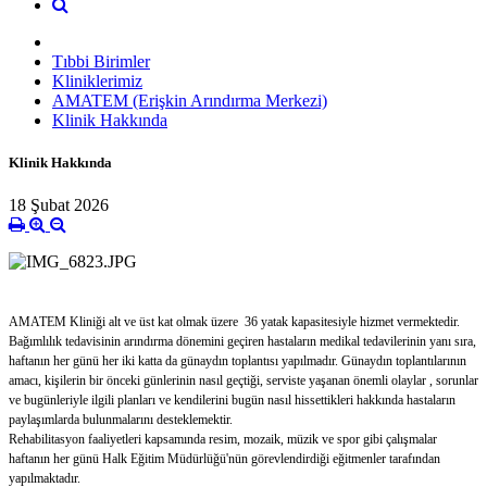
Tıbbi Birimler
Kliniklerimiz
AMATEM (Erişkin Arındırma Merkezi)
Klinik Hakkında
Klinik Hakkında
18 Şubat 2026
AMATEM Kliniği alt ve üst kat olmak üzere 36 yatak kapasitesiyle hizmet vermektedir.
Bağımlılık tedavisinin arındırma dönemini geçiren hastaların medikal tedavilerinin yanı sıra,
haftanın her günü her iki katta da günaydın toplantısı yapılmadır. Günaydın toplantılarının
amacı, kişilerin bir önceki günlerinin nasıl geçtiği, serviste yaşanan önemli olaylar , sorunlar
ve bugünleriyle ilgili planları ve kendilerini bugün nasıl hissettikleri hakkında hastaların
paylaşımlarda bulunmalarını desteklemektir.
Rehabilitasyon faaliyetleri kapsamında resim, mozaik, müzik ve spor gibi çalışmalar
haftanın her günü Halk Eğitim Müdürlüğü'nün görevlendirdiği eğitmenler tarafından
yapılmaktadır.