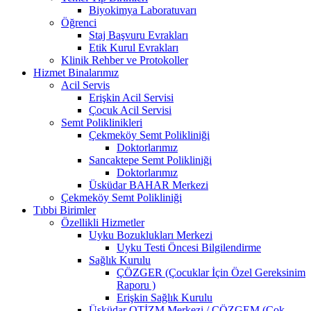
Biyokimya Laboratuvarı
Öğrenci
Staj Başvuru Evrakları
Etik Kurul Evrakları
Klinik Rehber ve Protokoller
Hizmet Binalarımız
Acil Servis
Erişkin Acil Servisi
Çocuk Acil Servisi
Semt Poliklinikleri
Çekmeköy Semt Polikliniği
Doktorlarımız
Sancaktepe Semt Polikliniği
Doktorlarımız
Üsküdar BAHAR Merkezi
Çekmeköy Semt Polikliniği
Tıbbi Birimler
Özellikli Hizmetler
Uyku Bozuklukları Merkezi
Uyku Testi Öncesi Bilgilendirme
Sağlık Kurulu
ÇÖZGER (Çocuklar İçin Özel Gereksinim
Raporu )
Erişkin Sağlık Kurulu
Üsküdar OTİZM Merkezi / ÇÖZGEM (Çok