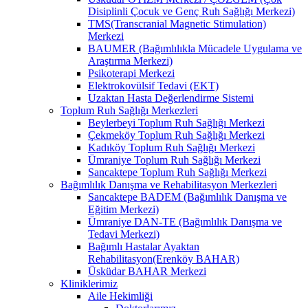
Disiplinli Çocuk ve Genç Ruh Sağlığı Merkezi)
TMS(Transcranial Magnetic Stimulation)
Merkezi
BAUMER (Bağımlılıkla Mücadele Uygulama ve
Araştırma Merkezi)
Psikoterapi Merkezi
Elektrokovülsif Tedavi (EKT)
Uzaktan Hasta Değerlendirme Sistemi
Toplum Ruh Sağlığı Merkezleri
Beylerbeyi Toplum Ruh Sağlığı Merkezi
Çekmeköy Toplum Ruh Sağlığı Merkezi
Kadıköy Toplum Ruh Sağlığı Merkezi
Ümraniye Toplum Ruh Sağlığı Merkezi
Sancaktepe Toplum Ruh Sağlığı Merkezi
Bağımlılık Danışma ve Rehabilitasyon Merkezleri
Sancaktepe BADEM (Bağımlılık Danışma ve
Eğitim Merkezi)
Ümraniye DAN-TE (Bağımlılık Danışma ve
Tedavi Merkezi)
Bağımlı Hastalar Ayaktan
Rehabilitasyon(Erenköy BAHAR)
Üsküdar BAHAR Merkezi
Kliniklerimiz
Aile Hekimliği