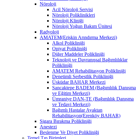
Nöroloji
Acil Nöroloji Servisi
Nöroloji Poliklinikleri
Nöroloji Kliniği
Nöroloji Yoğun Bakım Ünitesi
Radyoloji
AMATEM(Erişkin Arındırma Merkezi)
Alkol Polikliniği
Opiyat Polikliniği
Diğer Maddeler Polikliniği
Teknoloji ve Davranışsal Bağımlılıklar
Polikliniği
AMATEM Rehabilitasyon Polikliniği
Denetimli Serbestlik Polikliniği
Üsküdar BAHAR Merkezi
Sancaktepe BADEM (Bağımlılık Danışma
ve Eğitim Merkezi)
Ümraniye DAN-TE (Bağımlılık Danışma
ve Tedavi Merkezi)
Bağımlı Hastalar Ayaktan
Rehabilitasyon(Erenköy BAHAR)
Sigara Bırakma Polikliniği
Anestezi
Beslenme Ve Diyet Polikliniği
Temel Tıp Birimleri