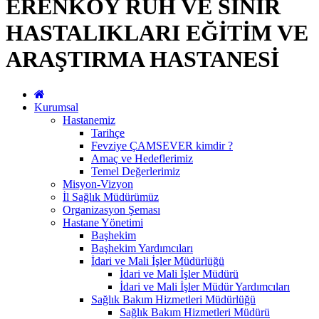
ERENKÖY RUH VE SİNİR
HASTALIKLARI EĞİTİM VE
ARAŞTIRMA HASTANESİ
Kurumsal
Hastanemiz
Tarihçe
Fevziye ÇAMSEVER kimdir ?
Amaç ve Hedeflerimiz
Temel Değerlerimiz
Misyon-Vizyon
İl Sağlık Müdürümüz
Organizasyon Şeması
Hastane Yönetimi
Başhekim
Başhekim Yardımcıları
İdari ve Mali İşler Müdürlüğü
İdari ve Mali İşler Müdürü
İdari ve Mali İşler Müdür Yardımcıları
Sağlık Bakım Hizmetleri Müdürlüğü
Sağlık Bakım Hizmetleri Müdürü