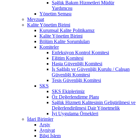
Sağlık Bakım Hizmetleri Müdür
Yardımcısı
Yönetim Şeması
Mevzuat
Kalite Yönetim Birimi
Kurumsal Kalite Politikamız
Kalite Yönetim Birimi
Bölüm Kalite Sorumluları
Komiteler
Enfeksiyon Kontrol Komitesi
Eğitim Komitesi
Hasta Güvenliği Komitesi
İş Sağlığı ve Güvenliği Kurulu / Çalışan
Güvenliği Komitesi
Tesis Güvenliği Komitesi
SKS
SKS Ekiplerimiz
Öz Değerlendirme Planı
Sağlık Hizmeti Kalitesinin Geliştirilmesi ve
Değerlendirilmesi Dair Yönetmelik
İyi Uygulama Örnekleri
İdari Birimler
Arşiv
Ayniyat
Bilgi İşlem