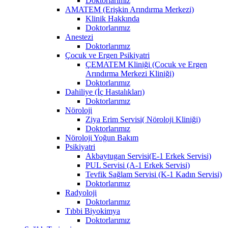
Doktorlarımız
AMATEM (Erişkin Arındırma Merkezi)
Klinik Hakkında
Doktorlarımız
Anestezi
Doktorlarımız
Çocuk ve Ergen Psikiyatri
ÇEMATEM Kliniği (Çocuk ve Ergen
Arındırma Merkezi Kliniği)
Doktorlarımız
Dahiliye (İç Hastalıkları)
Doktorlarımız
Nöroloji
Ziya Erim Servisi( Nöroloji Kliniği)
Doktorlarımız
Nöroloji Yoğun Bakım
Psikiyatri
Akbaytugan Servisi(E-1 Erkek Servisi)
PUL Servisi (A-1 Erkek Servisi)
Tevfik Sağlam Servisi (K-1 Kadın Servisi)
Doktorlarımız
Radyoloji
Doktorlarımız
Tıbbi Biyokimya
Doktorlarımız