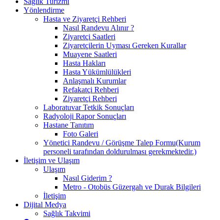
Sağlık Turizmi
Yönlendirme
Hasta ve Ziyaretçi Rehberi
Nasıl Randevu Alınır ?
Ziyaretçi Saatleri
Ziyaretçilerin Uyması Gereken Kurallar
Muayene Saatleri
Hasta Hakları
Hasta Yükümlülükleri
Anlaşmalı Kurumlar
Refakatçi Rehberi
Ziyaretçi Rehberi
Laboratuvar Tetkik Sonuçları
Radyoloji Rapor Sonuçları
Hastane Tanıtım
Foto Galeri
Yönetici Randevu / Görüşme Talep Formu(Kurum
personeli tarafından doldurulması gerekmektedir.)
İletişim ve Ulaşım
Ulaşım
Nasıl Giderim ?
Metro - Otobüs Güzergah ve Durak Bilgileri
İletişim
Dijital Medya
Sağlık Takvimi